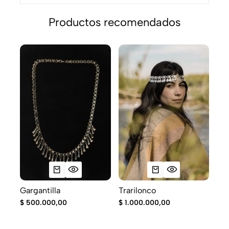
Productos recomendados
Kul
$
9
Trarilonco
Gargantilla
$
1.000.000,00
$
500.000,00