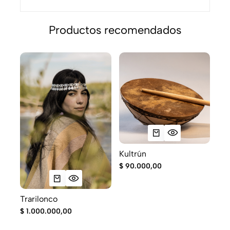
Productos recomendados
Kultrún
$
90.000,00
Trarilonco
Ru
$
1.000.000,00
$
1.