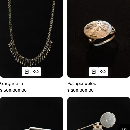
Gargantilla
Pasapañuelos
$
500.000,00
$
200.000,00
RTL