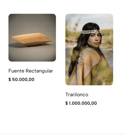
Fuente Rectangular
Camino 
“serruc
$
50.000,00
$
230.0
Trarilonco
$
1.000.000,00