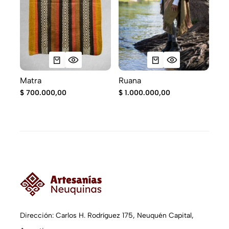
Bo
$
8
Matra
Ruana
$
700.000,00
$
1.000.000,00
Dirección: Carlos H. Rodríguez 175, Neuquén Capital,