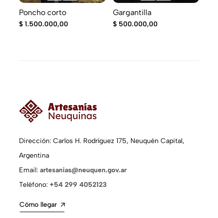
Poncho corto
Gargantilla
Ma
$
1.500.000,00
$
500.000,00
$
1.
Dirección: Carlos H. Rodríguez 175, Neuquén Capital,
Argentina
Email:
artesanias@neuquen.gov.ar
Teléfono:
+54 299 4052123
Cómo llegar